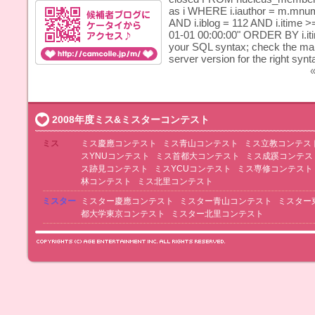
as i WHERE i.iauthor = m.mnumbe
AND i.iblog = 112 AND i.itime >
01-01 00:00:00" ORDER BY i.iti
your SQL syntax; check the ma
server version for the right synta
«
2008年度ミス&ミスターコンテスト
ミス
ミス慶應コンテスト
ミス青山コンテスト
ミス立教コンテス
スYNUコンテスト
ミス首都大コンテスト
ミス成蹊コンテス
ス跡見コンテスト
ミスYCUコンテスト
ミス専修コンテスト
林コンテスト
ミス北里コンテスト
ミスター
ミスター慶應コンテスト
ミスター青山コンテスト
ミスター
都大学東京コンテスト
ミスター北里コンテスト