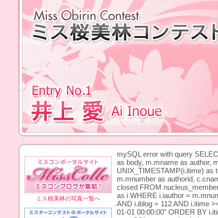
mySQL error with query SELECT i.i
as body, m.mname as author, 
UNIX_TIMESTAMP(i.itime) as tim
m.mnumber as authorid, c.cname 
closed FROM nucleus_member a
as i WHERE i.iauthor = m.mnumbe
ミス桜美林の写真一覧へ
AND i.iblog = 112 AND i.itime >
01-01 00:00:00" ORDER BY i.iti