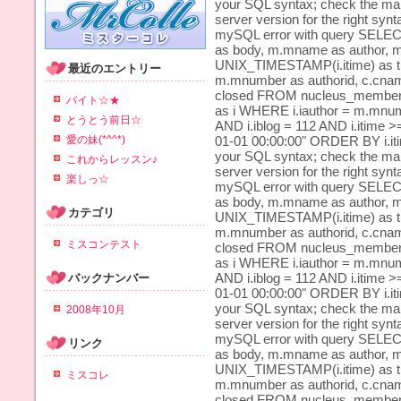
your SQL syntax; check the ma
server version for the right synta
mySQL error with query SELECT i.i
as body, m.mname as author, 
UNIX_TIMESTAMP(i.itime) as tim
最近のエントリー
m.mnumber as authorid, c.cname 
closed FROM nucleus_member a
バイト☆★
as i WHERE i.iauthor = m.mnumbe
とうとう前日☆
AND i.iblog = 112 AND i.itime >
愛の妹(*^^*)
01-01 00:00:00" ORDER BY i.iti
your SQL syntax; check the ma
これからレッスン♪
server version for the right synta
楽しっ☆
mySQL error with query SELECT i.i
as body, m.mname as author, 
カテゴリ
UNIX_TIMESTAMP(i.itime) as tim
m.mnumber as authorid, c.cname 
ミスコンテスト
closed FROM nucleus_member a
as i WHERE i.iauthor = m.mnumbe
AND i.iblog = 112 AND i.itime >
バックナンバー
01-01 00:00:00" ORDER BY i.iti
your SQL syntax; check the ma
2008年10月
server version for the right synta
mySQL error with query SELECT i.i
リンク
as body, m.mname as author, 
UNIX_TIMESTAMP(i.itime) as tim
ミスコレ
m.mnumber as authorid, c.cname 
closed FROM nucleus_member a