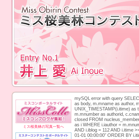
mySQL error with query SELECT i.i
as body, m.mname as author, 
UNIX_TIMESTAMP(i.itime) as tim
m.mnumber as authorid, c.cname 
closed FROM nucleus_member a
as i WHERE i.iauthor = m.mnumbe
ミス桜美林の写真一覧へ
AND i.iblog = 112 AND i.itime >
01-01 00:00:00" ORDER BY i.iti