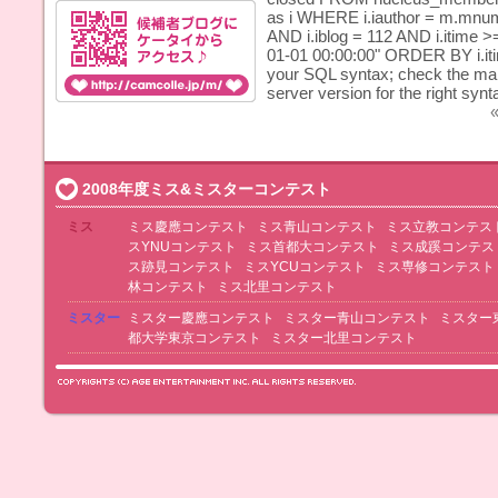
as i WHERE i.iauthor = m.mnumbe
AND i.iblog = 112 AND i.itime >
01-01 00:00:00" ORDER BY i.iti
your SQL syntax; check the ma
server version for the right synta
«
2008年度ミス&ミスターコンテスト
ミス
ミス慶應コンテスト
ミス青山コンテスト
ミス立教コンテス
スYNUコンテスト
ミス首都大コンテスト
ミス成蹊コンテス
ス跡見コンテスト
ミスYCUコンテスト
ミス専修コンテスト
林コンテスト
ミス北里コンテスト
ミスター
ミスター慶應コンテスト
ミスター青山コンテスト
ミスター
都大学東京コンテスト
ミスター北里コンテスト