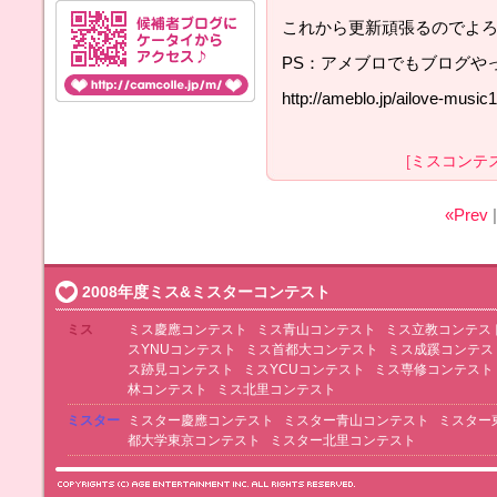
これから更新頑張るのでよ
PS：アメブロでもブログや
http://ameblo.jp/ailove-music
[
ミスコンテ
«Prev
|
2008年度ミス&ミスターコンテスト
ミス
ミス慶應コンテスト
ミス青山コンテスト
ミス立教コンテス
スYNUコンテスト
ミス首都大コンテスト
ミス成蹊コンテス
ス跡見コンテスト
ミスYCUコンテスト
ミス専修コンテスト
林コンテスト
ミス北里コンテスト
ミスター
ミスター慶應コンテスト
ミスター青山コンテスト
ミスター
都大学東京コンテスト
ミスター北里コンテスト