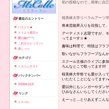
初の投稿なので…簡単に自己
桜美林大学リベラルアーツ
最近のエントリー
将来芸能界入りを目指して、
バイト☆★
とうとう前日☆
アーティスト志望ですが、
ってまーす☆★
愛の妹(*^^*)
これからレッスン♪
趣味は料理で、特技はフラフ
楽しっ☆
歌いながらフラフープなんか
カテゴリ
スクール主催のライブに参
ろんなとこで歌ってます!!!!
ミスコンテスト
桜美林大学祭でも愛が入って
バックナンバー
いただくことになってます♪v
2008年10月
愛以外にもシンガーやダンサ
ひみなさんいらしてくださ
リンク
えーっと…とりあえずこんな感
ミスコレ