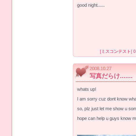
good night......
[
ミスコンテスト
] 
2008.10.27
写真だらけ.......
whats up!
I am sorry cuz dont know what 
so, plz just let me show u some
hope can help u guys know me 