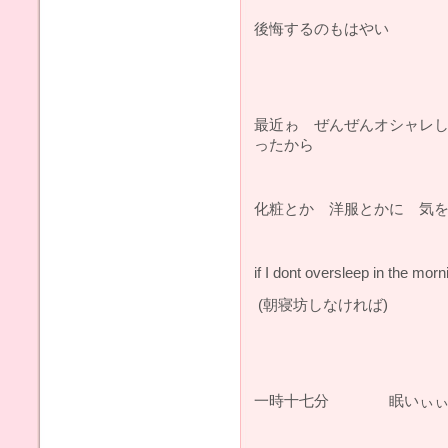
後悔するのもはやい 
最近ゎ ぜんぜんオシャレ
ったから
化粧とか 洋服とかに 気
if I dont oversleep in the morn
(朝寝坊しなければ)
一時十七分 眠いぃぃ...