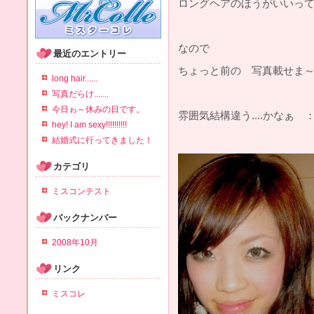
ロングヘアのほうがいいっ
なので
最近のエントリー
ちょっと前の 写真載せ
long hair......
写真だらけ.......
今日ゎ～休みの日です。
雰囲気結構違う....かなぁ 
hey! I am sexy!!!!!!!!!!
結婚式に行ってきました！
カテゴリ
ミスコンテスト
バックナンバー
2008年10月
リンク
ミスコレ