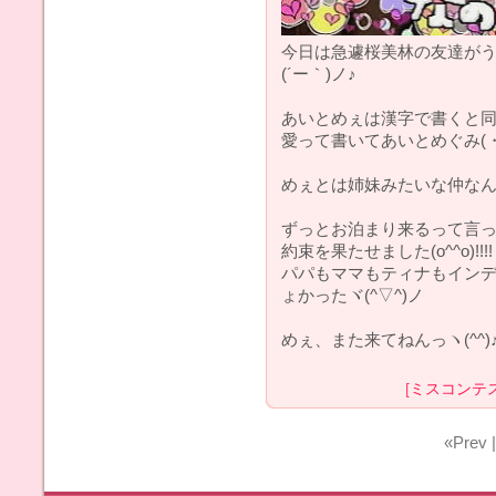
今日は急遽桜美林の友達が
(´ー｀)ノ♪
あいとめぇは漢字で書くと
愛って書いてあいとめぐみ(・
めぇとは姉妹みたいな仲なんです
ずっとお泊まり来るって言
約束を果たせました(o^^o)!!!!
パパもママもティナもインデ
ょかったヾ(^▽^)ノ
めぇ、また来てねんっヽ(^^)
[
ミスコンテ
«Prev 