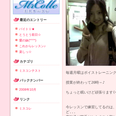
最近のエントリー
バイト☆★
とうとう前日☆
愛の妹(*^^*)
これからレッスン♪
楽しっ☆
カテゴリ
ミスコンテスト
毎週月曜はボイストレーニングの
バックナンバー
授業が終わって20時～♪

2008年10月
ちょっと眠いけど頑張ります(=
リンク
今レッスンで練習してるのは、prin
ミスコレ
ど...
