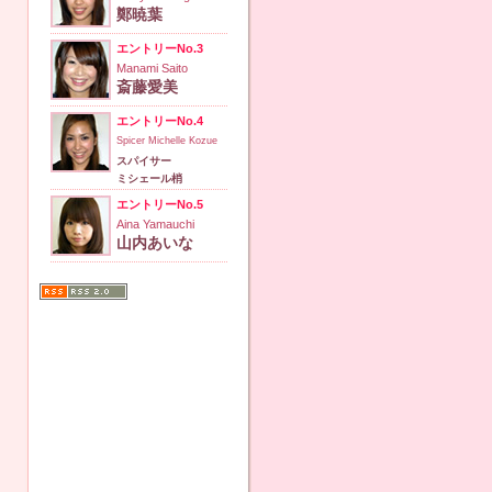
鄭暁葉
エントリーNo.3
Manami Saito
斎藤愛美
エントリーNo.4
Spicer Michelle Kozue
スパイサー
ミシェール梢
エントリーNo.5
Aina Yamauchi
山内あいな