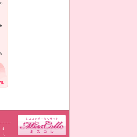
の
★
ち
RL
ミ
ミ