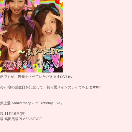
然ですが…告知をさせていただきます(≧∀≦)vv
の20歳の誕生日を記念して、初☆愛メインのライヴをします!!!!!
井上愛 Anniversary 20th Birthday Live』
程:11月16日(日)
場:高田馬場PLAZA STAGE