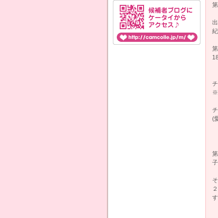
第
出
紀
第
18
チ
※
チ
(
第
子
そ
２
す!