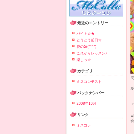
最近のエントリー
バイト☆★
とうとう前日☆
愛の妹(*^^*)
これからレッスン♪
楽しっ☆
カテゴリ
突
ミスコンテスト
愛
バックナンバー
2008年10月
『
リンク
日
会
ミスコレ