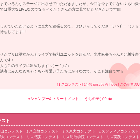
までいろんなステージに出させていただきましたが、今回は今までにないくらい愛
では重大なLIVEなのでなるべくたくさんの方に見ていただきたいです!!!!
しんでいただけるように全力で頑張るので、ぜひいらしてくださーいヽ(´ー｀)ノ☆
待ちしてます!!!!
せたプリは巫女かふぇライブで特別ユニットを組んだ、水木麻央ちゃんと北川怜奈
んです♪
人もこのライブに出演しますヽ(´ー｀)ノ♪
演者はみんなめちゃくちゃ可愛い子たちばかりなので、そこも注目です☆
[
ミスコンテスト
] 14:48 post by Ai Inoue |
この記事のU
«シャンプー& トリートメント
| |
うちの子(o^^o)»
テスト
青山コンテスト
ミス立教コンテスト
ミス東大コンテスト
ミスソフィアコンテスト
都大コンテスト
ミス成蹊コンテスト
ミス明治学院コンテスト
ミス実践コンテスト