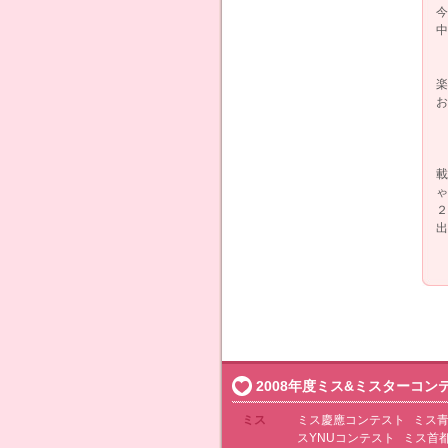
今
中
楽
お
載
ゃ
２
出
2008年度ミス&ミスターコン
ミス
ミス慶應コンテスト
ミス
スYNUコンテスト
ミス首