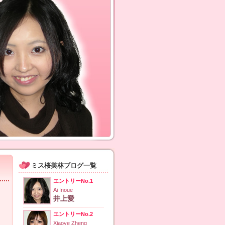
ミス桜美林ブログ一覧
エントリーNo.1
Ai Inoue
井上愛
エントリーNo.2
Xiaoye Zheng