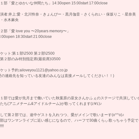
１部「愛とゆかいな仲間たち」14:30open 15:00start 17:00close
演者:井上:愛・北川怜奈・きょんぴー・黒月伽音・さくられい・保坂りこ・星奈美
・水木麻央
２部「愛 love you 〜20years memory〜」
:00open 18:30start 21:00close
ケット:第１部\2500 第２部\2500
第２部のみ特別指定席(最前席)\3500
ケット予約:ailoveyou1121@yahoo.co.jp
愛の連絡先を知っている友達のみんなは直接メールしてください！！)
１部では愛が先月まで働いていた秋葉原の巫女さんかふぇのステージで共演してい
たち(アニメチーム&アイドルチーム)が歌ってくれます(≧∀≦)♪
して第２部では、途中ゲストを入れつつ、愛がメインで歌いまーす(o^^o)♪
部はワンマンライブに近い感じになるので、ハーフで30曲くらぃ歌っちゃう予定で
!!!