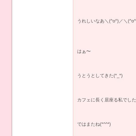
うれしいなあ＼(^o^)／＼(^o^
はぁ〜
うとうとしてきた(*_*)
カフェに長く居座る私でした(^
ではまたね(*^^*)