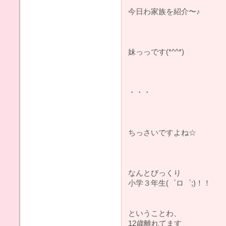
今日わ家族を紹介〜♪
妹っっです(*^^*)
・・・
ちっさいですよね☆
なんとびっくり
小学３年生(゜ロ゜;)！！
ということわ、
12歳離れてます