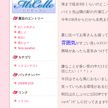
海まで徒歩3分くらいのとこ
バイト先は隣の駅の片瀬江ノ島
最近のエントリー
今年の6月からだから全然ま
おしゃれさん
癒し☆
夏に比べてお客さんも減っ
休日♪
雰囲気
がすごい良いﾚｽﾄﾗ
雨だよ〜
Nice weather
興味があったら是非みつけて
カテゴリ
ミスコンテスト
嫌なことが多い世の中だけ
信じたい（＾＾）♪
バックナンバー
今日はそんな風におもいま
2008年10月
笑っていられる環境がある
リンク
明日は久しぶりに1日Offです
ミスコレ
ｼｮｯﾋﾟﾝｸﾞしに行ってきま