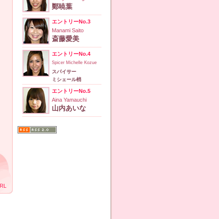
鄭暁葉
エントリーNo.3
Manami Saito
斎藤愛美
エントリーNo.4
Spicer Michelle Kozue
スパイサー
ミシェール梢
エントリーNo.5
Aina Yamauchi
山内あいな
RL