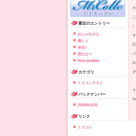
大
こ
最近のエントリー
♪
おしゃれさん
今
癒し☆
応
休日♪
バ
雨だよ〜
Nice weather
み
夕
カテゴリ
ミスコンテスト
そ
バックナンバー
S
2008年10月
リンク
ミスコレ