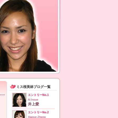
ミス桜美林ブログ一覧
エントリーNo.1
Ai Inoue
井上愛
エントリーNo.2
Xiaoye Zheng