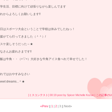
学生活、目標に向けて頑張りながら楽しんでます
れからよろしくお願いします!!
日はスポーツ大会ということで学校は休みでしたねっ！
援がてら行ってきました（＾＾）/
スケ楽しそうだった～★
なさんお疲れさまです!!
飯は牛角・・（>▽<）大好きな牛角アイス食べれて幸せでした！
れではおやすみなさい
weet dreams...＾★
[
ミスコンテスト
] 00:19 post by Spicer Michelle Kozue |
この記事のU
«Prev
||
1
|
2
|
3
|| Next»