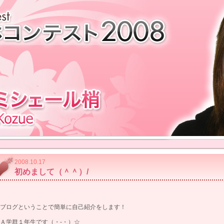
2008.10.17
初めまして（＾＾）/
ブログということで簡単に自己紹介をします！
Ａ学群１年生です（・-・）☆