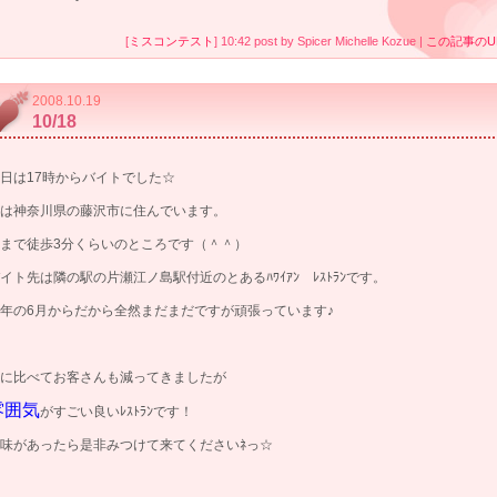
[
ミスコンテスト
] 10:42 post by Spicer Michelle Kozue |
この記事のU
2008.10.19
10/18
日は17時からバイトでした☆
は神奈川県の藤沢市に住んでいます。
まで徒歩3分くらいのところです（＾＾）
イト先は隣の駅の片瀬江ノ島駅付近のとあるﾊﾜｲｱﾝ ﾚｽﾄﾗﾝです。
年の6月からだから全然まだまだですが頑張っています♪
に比べてお客さんも減ってきましたが
雰囲気
がすごい良いﾚｽﾄﾗﾝです！
味があったら是非みつけて来てくださいﾈっ☆