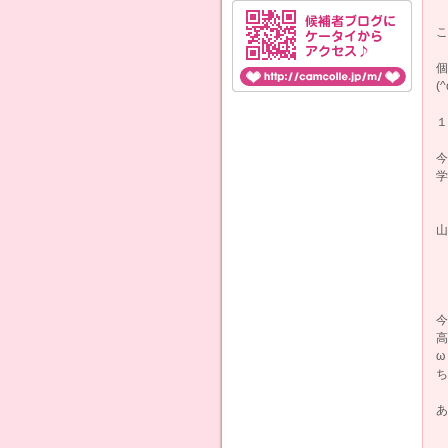
こ
個
(
１
今
学
山
今
高
ω
ち
あ