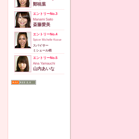
鄭暁葉
エントリーNo.3
Manami Saito
斎藤愛美
エントリーNo.4
Spicer Michelle Kozue
スパイサー
ミシェール梢
エントリーNo.5
Aina Yamauchi
山内あいな