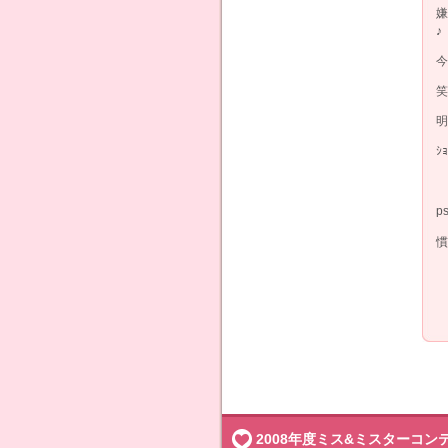
嫌
♪
今
笑
明
ｼ
p
慣
2008年度ミス&ミスターコン