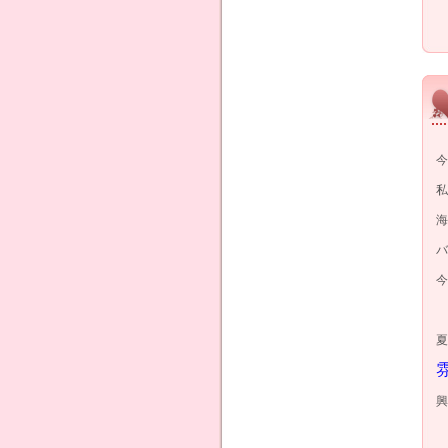
今
私
海
バ
今
夏
興