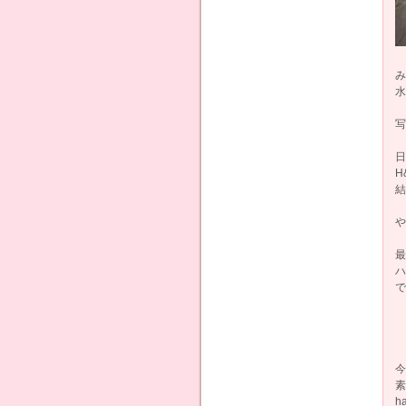
み
水
写
日
H
結
や
最
ハ
で
今
素
h