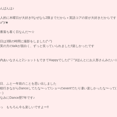
んばんは♪
人的に木曜日が大好き!!なぜなら2限までだから＋英語コアの皆が大好きだからです
^ω^)/★
番落ち着く日なんだ〜☆
日は3限の時間に撮影をしました(^-^)
実の方のtalkが面白く、ずっと笑っていられました!!楽しかったです
内あいなさんと2ショットもできてHappyでした(^▽^)/ほんとにお人形さんみたい
日、ふと一年前のことを思い出しました
校行きながらDanceしてたな〜って!ショーのeventでたり凄い楽しかったな〜って(
・)
なみにDance歴7年です♪
っ もちろん今も楽しいですよー!!