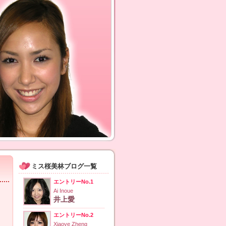
ミス桜美林ブログ一覧
エントリーNo.1
Ai Inoue
井上愛
エントリーNo.2
Xiaoye Zheng