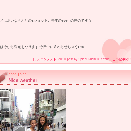
メはあいなさんとの2ショットと去年のeventの時のです☆
は今から課題をやります 今日中に終わらせちゃう(>ω
[
ミスコンテスト
] 20:50 post by Spicer Michelle Kozue |
この記事のU
2008.10.22
Nice weather