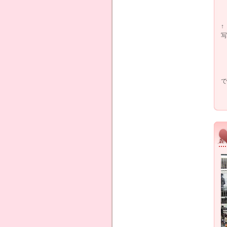
↑
写
で