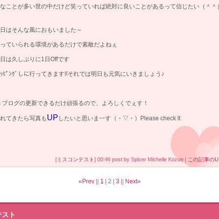
なことが多い世の中だけど笑っていれば絶対に良いことがあるって信じたい（＾＾
日はそんな風におもいました～
っていられる環境があるだけで素敵だよねぇ
日は久しぶりに1日Offです
ｮｯﾋﾟﾝｸﾞしに行ってきます!!それでは明日も元気にいきましょう♪
s ブログの更新できるだけ頑張るので、よろしくでぇす！
UP
れてきたら写真も
したいと思いまｰｰす（・▽・）Please check it
[
ミスコンテスト
] 00:46 post by Spicer Michelle Kozue |
この記事のU
«Prev
||
1
|
2
|
3
||
Next»
テスト