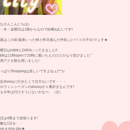
なさんこんにちは♪
・木・金曜日は1限からなので結構ねむいです!
真はこの前 銀座いった時と昨日遊んだ仲良し(バイトの子)のでぇす★
曜日はH&MとZARAいってきました!!
&Mは11時openで10時に着いたんだけどかなり並びました"
局アクセ類を買いました!
っぱりShoppingは楽しいですよねぇ(^^)♪
近disneyに行きたくて仕方ないです・・・
ロウィンシーズンのdisneyが１番好きなんです!
も今年は行けそうにないかな〜。（泣）
日は4限まで頑張ります!
敵な1日を・・
ave a nice day★